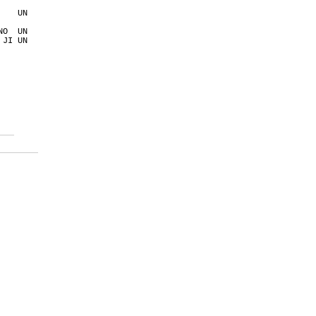
    UN 
NO  UN 
 JI UN 