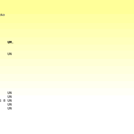
    UM.
    UN 
    UN 
    UN 
S 8 UN 
    UN 
    UN 