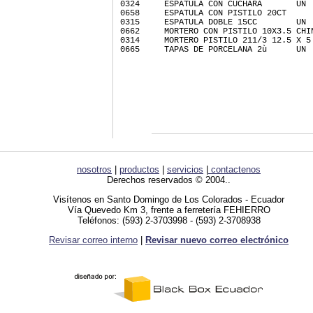
0324     ESPATULA CON CUCHARA       UN 
0658     ESPATULA CON PISTILO 20CT     
0315     ESPATULA DOBLE 15CC        UN 
0662     MORTERO CON PISTILO 10X3.5 CHI
0314     MORTERO PISTILO 211/3 12.5 X 5
0665     TAPAS DE PORCELANA 2ù      UN 
nosotros
|
productos
|
servicios
|
contactenos
Derechos reservados © 2004..
Visítenos en Santo Domingo de Los Colorados - Ecuador
Vía Quevedo Km 3, frente a ferretería FEHIERRO
Teléfonos: (593) 2-3703998 - (593) 2-3708938
Revisar correo interno
|
Revisar nuevo correo electrónico