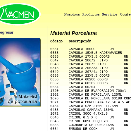
egresar
Material Porcelana
Código   Descripción                   
0651     CAPSULA 150CC       UN 
0653     CAPSULA 15X5.5 HADENWANGER    
0655     CAPSULA 17X3.5 COORS       UN 
0647     CAPSULA 206/2  JIPO        UN 
0648     CAPSULA 206/3 JIPO         UN 
0313     CAPSULA 206/3A JIPO        UN 
0649     CAPSULA 207/4a JIPO        UN 
0656     CAPSULA 22X5.5 COORS       UN 
0650     CAPSULA 60200 COORS        UN 
0652     CAPSULA 60202 COORS        UN 
0654     CAPSULA 60204       UN 
1720     CAPSULA DE EVAPORACION 700ml  
1302     CAPSULA DE PORCELANA 125ML    
1070     CAPSULA DE PORCELANA 60198 COR
1071     CAPSULA PORCELANA 12.5X 4.5 AC
0434     CAPSULA S/M 210ML 11.5MM      
0435     CAPSULAS CAMPANA 150ML     UN 
1072     CRISOL 30CC 4.7X2.8        UN 
0646     CRISOL 6.5 X 6      UN 
0645     CRISOL GOSH PEQUE¥O        UN 
0586     CUCHARETA DE PORCELANA     UN 
0664     EMBUDO DE GOCH      UN 