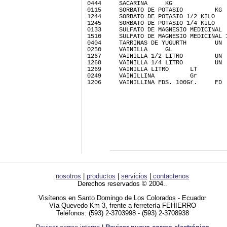
0444     SACARINA     KG 
0115     SORBATO DE POTASIO         KG 
1244     SORBATO DE POTASIO 1/2 KILO   
1245     SORBATO DE POTASIO 1/4 KILO   
0133     SULFATO DE MAGNESIO MEDICINAL 
1510     SULFATO DE MAGNESIO MEDICINAL 
0404     TARRINAS DE YUGURTH        UN 
0250     VAINILLA     GL 
1267     VAINILLA 1/2 LITRO         UN 
1268     VAINILLA 1/4 LITRO         UN 
1269     VAINILLA LITRO      LT 
0249     VAINILLINA          Gr 
1206     VAINILLINA FDS. 100Gr.     FD 
nosotros
|
productos
|
servicios
|
contactenos
Derechos reservados © 2004..
Visítenos en Santo Domingo de Los Colorados - Ecuador
Vía Quevedo Km 3, frente a ferretería FEHIERRO
Teléfonos: (593) 2-3703998 - (593) 2-3708938