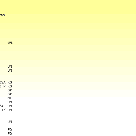
    UM.
    UN 
    UN 
OSA KG 
O P KG 
    Gr 
    Gr 
    ML 
    UN 
/4L UN 
 1/ UN 
    UN 
    FD 
    FD 