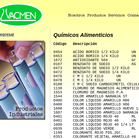
egresar
Químicos Alimenticios
Código   Descripción                   
0454     ACIDO BORICO 1/2 KILO      UN 
0453     ACIDO BORICO 1/4 KILO      UN 
1672     ANTIOXIDANTE 504           Gr 
0107     BENZOATO DE SODIO          KG 
0473     BENZOATO DE SODIO 1/2 KILO    
0472     BENZOATO DE SODIO 1/4 KILO    
0476     C M C 1/2 KILO      UN 
0478     C M C 1/4 KILO      UN 
0108     C M C SODIO CARBOXIMETIL CELUL
1138     CLORURO DE MAGNESIO ALIMENTICI
1553     CLORURO DE MAGNESIO P.A       
1544     COLOR AMARILLO NARANJA ST     
0400     COLOR LIQUIDO AMARILLO H06    
0400     COLOR LIQUIDO AMARILLO H06    
1608     COLOR LIQUIDO AMARILLO HUEVO 1
1607     COLOR LIQUIDO AMARILLO NARANJA
0401     COLOR LIQUIDO ROJO 40      ML 
0401     COLOR LIQUIDO ROJO 40      UN 
1609     COLOR LIQUIDO ROJO 40 1/4 LT  
0939     COLOR LIQUIDO VERDE        ML 
1198     COLORANTE ROJO FDS.2Gr.       
0353     COLORANTE VEJETAL AMARILLO #6 